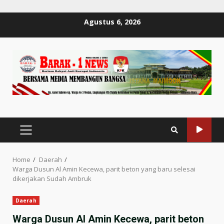
Skip
Agustus 6, 2026
to
content
PRIMARY
MENU
Home
Daerah
Warga Dusun Al Amin Kecewa, parit beton yang baru selesai
dikerjakan Sudah Ambruk
Daerah
Warga Dusun Al Amin Kecewa, parit beton