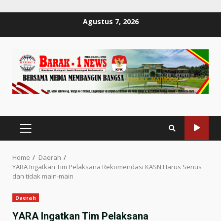
Skip
Agustus 7, 2026
to
content
PRIMARY
MENU
Home
Daerah
YARA Ingatkan Tim Pelaksana Rekomendasi KASN Harus Serius
dan tidak main-main
Daerah
YARA Ingatkan Tim Pelaksana