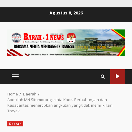
Skip
Agustus 8, 2026
to
content
PRIMARY
MENU
Home
Daerah
Abdullah MN Situmorang minta Kadis Perhubungan dan
Kasatlantas menertibkan angkutan yang tidak memiliki Izin
Trayek
Daerah