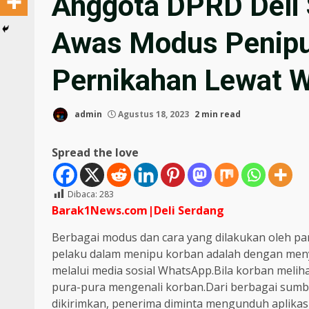
Anggota DPRD Deli 
Awas Modus Penip
Pernikahan Lewat 
admin
Agustus 18, 2023
2 min read
Spread the love
Dibaca:
283
Barak1News.com|Deli
Serdang
Berbagai modus dan cara yang dilakukan oleh par
pelaku dalam menipu korban adalah dengan menye
melalui media sosial WhatsApp.Bila korban melih
pura-pura mengenali korban.Dari berbagai sum
dikirimkan, penerima diminta mengunduh aplikasi