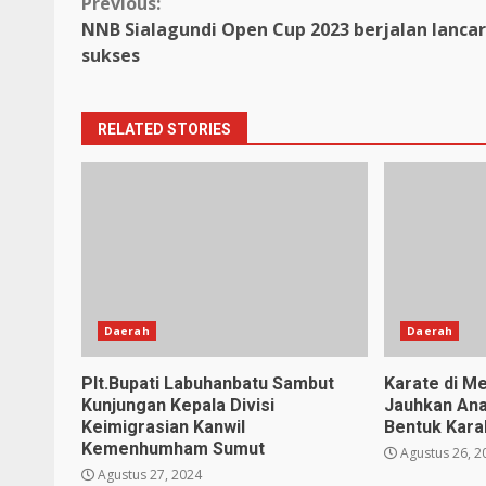
Continue
Previous:
NNB Sialagundi Open Cup 2023 berjalan lanca
Reading
sukses
RELATED STORIES
Daerah
Daerah
Plt.Bupati Labuhanbatu Sambut
Karate di Me
Kunjungan Kepala Divisi
Jauhkan Ana
Keimigrasian Kanwil
Bentuk Karak
Kemenhumham Sumut
Agustus 26, 2
Agustus 27, 2024