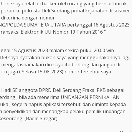
dphone saya telah di hacker oleh orang yang berniat buruk,
aporan ke polresta Deli Serdang prihal kejahatan di sosmed
n di terima dengan nomor
ANG/POLDA SUMATERA UTARA pertanggal 16 Agustus 2023
Transaksi Elektronik UU Nomor 19 Tahun 2016 ”
nggal 15 Agustus 2023 malam sekira pukul 20.00 wib
9 saya nyatakan bukan saya yang menggunakannya lagi,
engatasnamakan diri saya itu bohong dan jangan di
i itu juga ( Selasa 15-08-2023) nomor tersebut saya
aid Hadi SE anggota.DPRD Deli Serdang Fraksi PKB sebagai
 Serdang , bila ada menerima UNDANGAN PERNIKAHAN
 buka , segera hapus aplikasi tersebut. dan diminta kepada
an penyelidikan dan menangkap pelaku pemilik undangan
eseorang. (Baem Siregar)