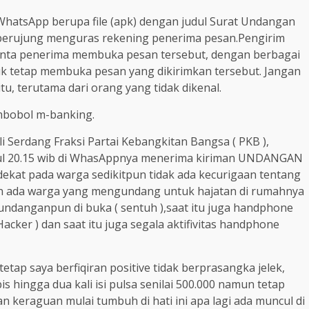
WhatsApp berupa file (apk) dengan judul Surat Undangan
berujung menguras rekening penerima pesan.Pengirim
nta penerima membuka pesan tersebut, dengan berbagai
k tetap membuka pesan yang dikirimkan tersebut. Jangan
, terutama dari orang yang tidak dikenal.
embobol m-banking.
li Serdang Fraksi Partai Kebangkitan Bangsa ( PKB ),
ukul 20.15 wib di WhasAppnya menerima kiriman UNDANGAN
ekat pada warga sedikitpun tidak ada kecurigaan tentang
kin ada warga yang mengundang untuk hajatan di rumahnya
ng undanganpun di buka ( sentuh ),saat itu juga handphone
Hacker ) dan saat itu juga segala aktifivitas handphone
etap saya berfiqiran positive tidak berprasangka jelek,
hingga dua kali isi pulsa senilai 500.000 namun tetap
n keraguan mulai tumbuh di hati ini apa lagi ada muncul di