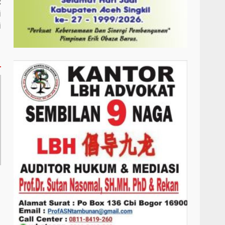
:
i
i