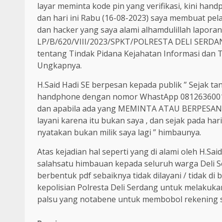
layar meminta kode pin yang verifikasi, kini han
dan hari ini Rabu (16-08-2023) saya membuat pel
dan hacker yang saya alami alhamdulillah lapora
LP/B/620/VIII/2023/SPKT/POLRESTA DELI SERD
tentang Tindak Pidana Kejahatan Informasi dan 
Ungkapnya.
H.Said Hadi SE berpesan kepada publik ” Sejak ta
handphone dengan nomor WhastApp 08126360016
dan apabila ada yang MEMINTA ATAU BERPESAN m
layani karena itu bukan saya , dan sejak pada har
nyatakan bukan milik saya lagi ” himbaunya.
Atas kejadian hal seperti yang di alami oleh H.S
salahsatu himbauan kepada seluruh warga Deli
berbentuk pdf sebaiknya tidak dilayani / tidak di
kepolisian Polresta Deli Serdang untuk melakuk
palsu yang notabene untuk membobol rekening s