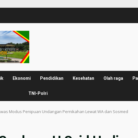
ik
Ekonomi
Pendidikan
Kesehatan
Olah raga
Pa
TNI-Polri
i: Awas Modus Penipuan Undangan Pernikahan Lewat WA dan Sosmed