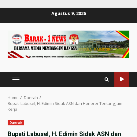
Skip
Agustus 9, 2026
to
content
PRIMARY
MENU
Home
Daerah
Bupati Labusel, H. Edimin Sidak ASN dan Honorer Tentang Jam
Kerja
Daerah
Bupati Labusel, H. Edimin Sidak ASN dan