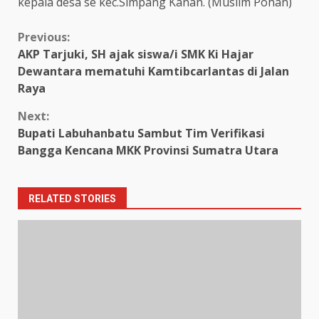
kepala desa se kec.Simpang Kanan. (Muslim Pohan)
Continue
Previous:
AKP Tarjuki, SH ajak siswa/i SMK Ki Hajar
Reading
Dewantara mematuhi Kamtibcarlantas di Jalan
Raya
Next:
Bupati Labuhanbatu Sambut Tim Verifikasi
Bangga Kencana MKK Provinsi Sumatra Utara
RELATED STORIES