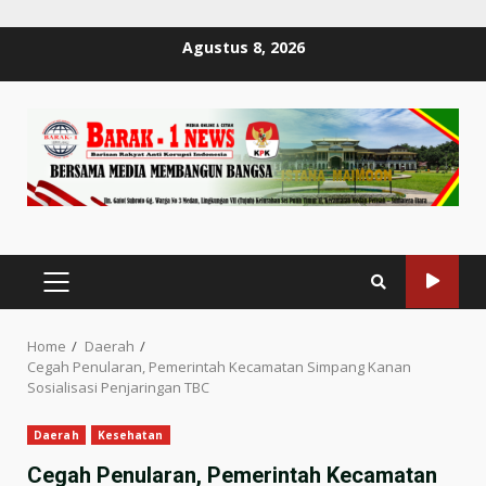
Skip
Agustus 8, 2026
to
content
PRIMARY
MENU
Home
Daerah
Cegah Penularan, Pemerintah Kecamatan Simpang Kanan
Sosialisasi Penjaringan TBC
Daerah
Kesehatan
Cegah Penularan, Pemerintah Kecamatan