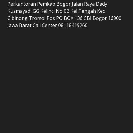
Perkantoran Pemkab Bogor Jalan Raya Dady
Kusmayadi GG Kelinci No 02 Kel Tengah Kec
Cibinong Tromol Pos PO BOX 136 CBI Bogor 16900
Jawa Barat Call Center 08118419260
LAMAN
home
Kontak Kami
Redaksi
Tentang Kami
Copyright © All rights reserved.
|
DarkNews
by AF
themes.