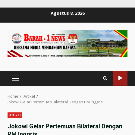
Skip
Agustus 8, 2026
to
content
PRIMARY
MENU
Home
Artikel
Jokowi Gelar Pertemuan Bilateral Dengan PM Inggris
Artikel
Jokowi Gelar Pertemuan Bilateral Dengan
PM Inggris