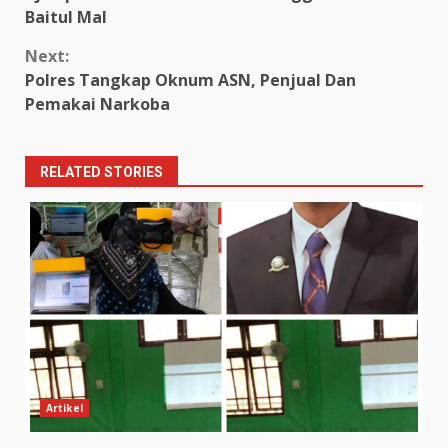
Reading
Baitul Mal
Next:
Polres Tangkap Oknum ASN, Penjual Dan
Pemakai Narkoba
RELATED STORIES
Artikel