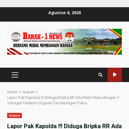
Skip
Agustus 6, 2026
to
content
PRIMARY
MENU
Home
Hukum
Lapor Pak Kapolda !!! Diduga Bripka RR Ada Main Mata dengan S
Sebagai Terlapor Dugaan Tandatangan Palsu
Hukum
Lapor Pak Kapolda !!! Diduga Bripka RR Ada