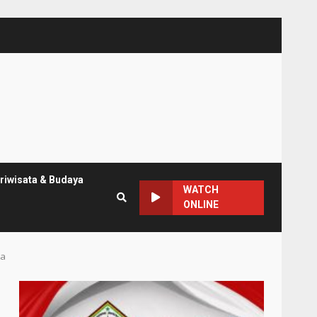
riwisata & Budaya
WATCH
ONLINE
ta