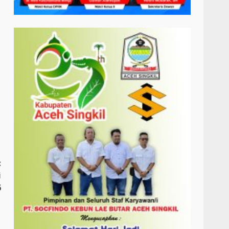
:
i
6