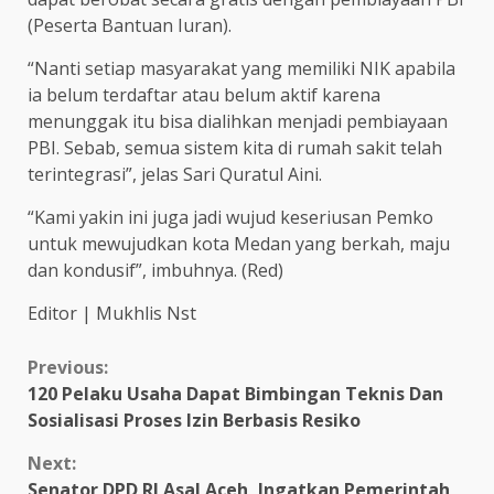
(Peserta Bantuan Iuran).
“Nanti setiap masyarakat yang memiliki NIK apabila
ia belum terdaftar atau belum aktif karena
menunggak itu bisa dialihkan menjadi pembiayaan
PBI. Sebab, semua sistem kita di rumah sakit telah
terintegrasi”, jelas Sari Quratul Aini.
“Kami yakin ini juga jadi wujud keseriusan Pemko
untuk mewujudkan kota Medan yang berkah, maju
dan kondusif”, imbuhnya. (Red)
Editor | Mukhlis Nst
Continue
Previous:
120 Pelaku Usaha Dapat Bimbingan Teknis Dan
Reading
Sosialisasi Proses Izin Berbasis Resiko
Next:
Senator DPD RI Asal Aceh, Ingatkan Pemerintah