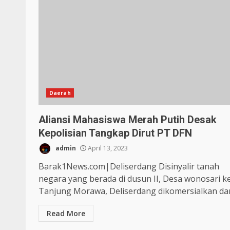
Daerah
Aliansi Mahasiswa Merah Putih Desak
Kepolisian Tangkap Dirut PT DFN
admin
April 13, 2023
Barak1News.com|Deliserdang Disinyalir tanah
negara yang berada di dusun II, Desa wonosari k
Tanjung Morawa, Deliserdang dikomersialkan dan
Read More