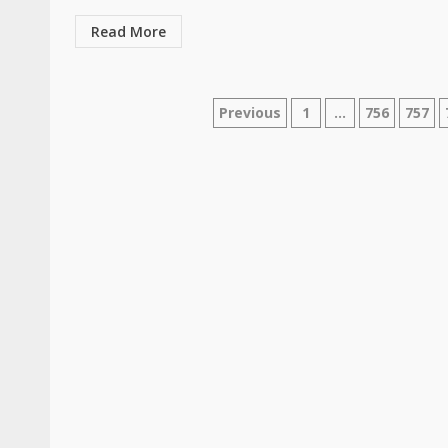
Read More
Paginasi
Previous
1
…
756
757
pos