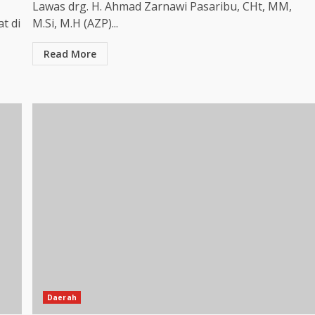
Lawas drg. H. Ahmad Zarnawi Pasaribu, CHt, MM,
t di
M.Si, M.H (AZP)...
Read More
Daerah