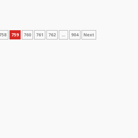
758
759
760
761
762
…
904
Next