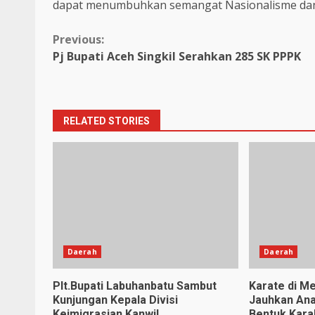
dapat menumbuhkan semangat Nasionalisme dan 
Continue
Previous:
Pj Bupati Aceh Singkil Serahkan 285 SK PPPK
Reading
RELATED STORIES
Daerah
Daerah
Plt.Bupati Labuhanbatu Sambut
Karate di Me
Kunjungan Kepala Divisi
Jauhkan Ana
Keimigrasian Kanwil
Bentuk Karak