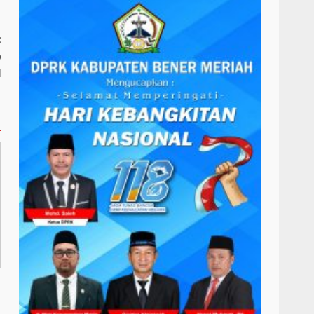
:
p
M