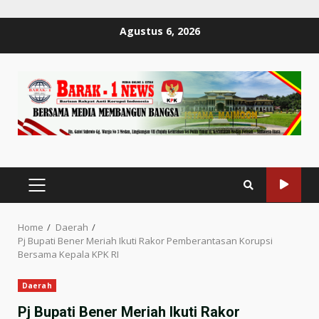
Skip
Agustus 6, 2026
to
content
PRIMARY
MENU
Home
Daerah
Pj Bupati Bener Meriah Ikuti Rakor Pemberantasan Korupsi
Bersama Kepala KPK RI
Daerah
Pj Bupati Bener Meriah Ikuti Rakor