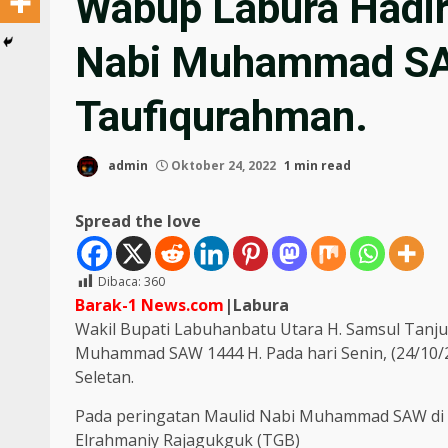
Wabup Labura Hadir
Nabi Muhammad SA
Taufiqurahman.
admin
Oktober 24, 2022
1 min read
Spread the love
Dibaca:
360
Barak-1 News.com
|Labura
Wakil Bupati Labuhanbatu Utara H. Samsul Tanjun
Muhammad SAW 1444 H. Pada hari Senin, (24/10/
Seletan.
Pada peringatan Maulid Nabi Muhammad SAW di i
Elrahmaniy Rajagukguk (TGB)