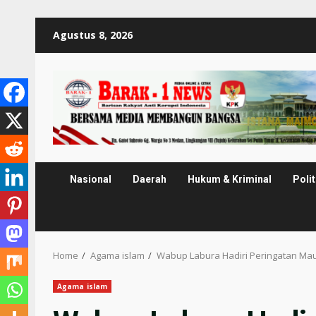
Skip
Agustus 8, 2026
to
content
Nasional
Daerah
Hukum & Kriminal
Polit
Home
Agama islam
Wabup Labura Hadiri Peringatan Ma
Agama islam