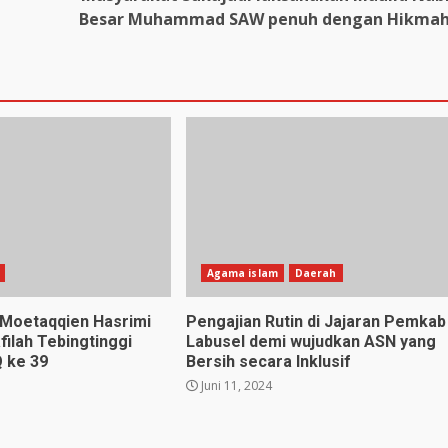
Besar Muhammad SAW penuh dengan Hikma
Agama islam
Daerah
a Moetaqqien Hasrimi
Pengajian Rutin di Jajaran Pemkab
filah Tebingtinggi
Labusel demi wujudkan ASN yang
 ke 39
Bersih secara Inklusif
Juni 11, 2024