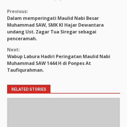
Continue
Previous:
Dalam memperingati Maulid Nabi Besar
Reading
Muhammad SAW, SMK KI Hajar Dewantara
undang Ust. Zagar Tua Siregar sebagai
penceramah.
Next:
Wabup Labura Hadiri Peringatan Maulid Nabi
Muhammad SAW 1444 H di Ponpes At
Taufiqurahman.
RELATED STORIES