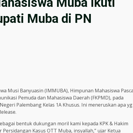
ahasiswa Muba Ikuti
pati Muba di PN
iswa Musi Banyuasin (IMMUBA), Himpunan Mahasiswa Pasc
omunikasi Pemuda dan Mahasiswa Daerah (FKPMD), pada
n Negeri Palembang Kelas 1A Khusus. Ini meneruskan apa yg
elease.
sebagai bentuk dukungan moril kami kepada KPK & Hakim
r Persidangan Kasus OTT Muba, insyallah,” ujar Ketua