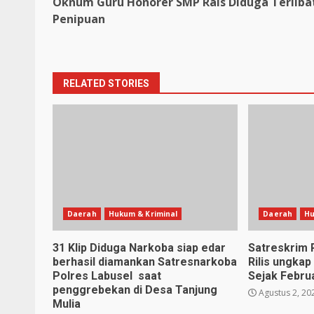
Oknum Guru Honorer SMP Rais Diduga Terliba
Reading
Penipuan
RELATED STORIES
Daerah
Hukum & Kriminal
Daerah
Hu
31 Klip Diduga Narkoba siap edar
Satreskrim 
berhasil diamankan Satresnarkoba
Rilis ungkap
Polres Labusel saat
Sejak Februa
penggrebekan di Desa Tanjung
Agustus 2, 20
Mulia