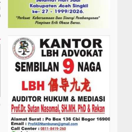
K
i
n
n