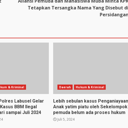
t
Aliansi Pemuda dan Mahasiswa Muba Minta KP
Tetapkan Tersangka Nama Yang Disebut d
Persidanga
kum & Kriminal
Daerah
Hukum & Kriminal
Polres Labusel Gelar
Lebih sebulan kasus Penganiayaa
 Kasus BBM Ilegal
Anak yatim piatu oleh Sekelompok
ri sampai Juli 2024
pemuda belum ada proses hukum
24
Juli 5, 2024