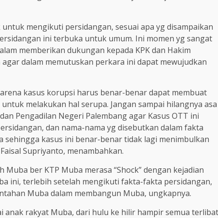
k untuk mengikuti persidangan, sesuai apa yg disampaikan
ersidangan ini terbuka untuk umum. Ini momen yg sangat
 dalam memberikan dukungan kepada KPK dan Hakim
a agar dalam memutuskan perkara ini dapat mewujudkan
l karena kasus korupsi harus benar-benar dapat membuat
ya untuk melakukan hal serupa. Jangan sampai hilangnya asa
 dan Pengadilan Negeri Palembang agar Kasus OTT ini
persidangan, dan nama-nama yg disebutkan dalam fakta
a sehingga kasus ini benar-benar tidak lagi menimbulkan
, Faisal Supriyanto, menambahkan.
ah Muba ber KTP Muba merasa “Shock” dengan kejadian
 ini, terlebih setelah mengikuti fakta-fakta persidangan,
rintahan Muba dalam membangun Muba, ungkapnya.
ai anak rakyat Muba, dari hulu ke hilir hampir semua terliba