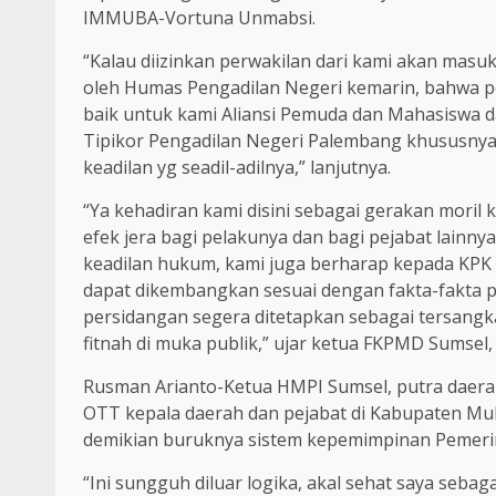
IMMUBA-Vortuna Unmabsi.
“Kalau diizinkan perwakilan dari kami akan masu
oleh Humas Pengadilan Negeri kemarin, bahwa p
baik untuk kami Aliansi Pemuda dan Mahasiswa
Tipikor Pengadilan Negeri Palembang khususny
keadilan yg seadil-adilnya,” lanjutnya.
“Ya kehadiran kami disini sebagai gerakan mori
efek jera bagi pelakunya dan bagi pejabat lainn
keadilan hukum, kami juga berharap kepada KPK
dapat dikembangkan sesuai dengan fakta-fakta 
persidangan segera ditetapkan sebagai tersangk
fitnah di muka publik,” ujar ketua FKPMD Sumsel
Rusman Arianto-Ketua HMPI Sumsel, putra daer
OTT kepala daerah dan pejabat di Kabupaten Muba
demikian buruknya sistem kepemimpinan Peme
“Ini sungguh diluar logika, akal sehat saya sebag