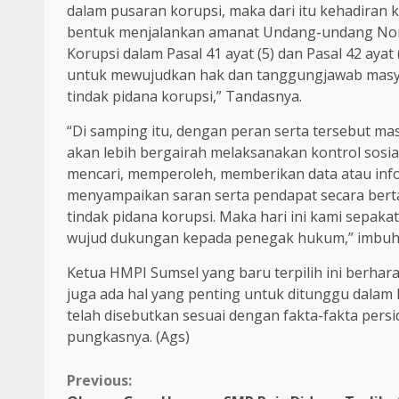
dalam pusaran korupsi, maka dari itu kehadiran 
bentuk menjalankan amanat Undang-undang Nom
Korupsi dalam Pasal 41 ayat (5) dan Pasal 42 ay
untuk mewujudkan hak dan tanggungjawab masya
tindak pidana korupsi,” Tandasnya.
“Di samping itu, dengan peran serta tersebut m
akan lebih bergairah melaksanakan kontrol sosia
mencari, memperoleh, memberikan data atau info
menyampaikan saran serta pendapat secara ber
tindak pidana korupsi. Maka hari ini kami sepa
wujud dukungan kepada penegak hukum,” imbuh
Ketua HMPI Sumsel yang baru terpilih ini berhar
juga ada hal yang penting untuk ditunggu dalam 
telah disebutkan sesuai dengan fakta-fakta pers
pungkasnya. (Ags)
Continue
Previous: