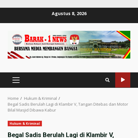
Skip
Agustus 8, 2026
to
content
PRIMARY
MENU
Home
Hukum & Kriminal
Begal Sadis Berulah Lagi di Klambir V, Tangan Ditebas dan Motor
Bilal Masjid Dibawa Kabur
Hukum & Kriminal
Begal Sadis Berulah Lagi di Klambir V,