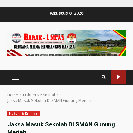
Skip
Agustus 8, 2026
to
content
PRIMARY
MENU
Home
Hukum & Kriminal
Jaksa Masuk Sekolah Di SMAN Gunung Meriah
Hukum & Kriminal
Jaksa Masuk Sekolah Di SMAN Gunung
Meriah