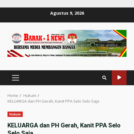
Skip
Agustus 9, 2026
to
content
PRIMARY
MENU
Home
Hukum
KELUARGA dan PH Gerah, Kanit PPA Selo Selo Saja
Hukum
KELUARGA dan PH Gerah, Kanit PPA Selo
Selo Saja