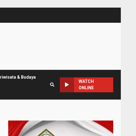
riwisata & Budaya
WATCH
ONLINE