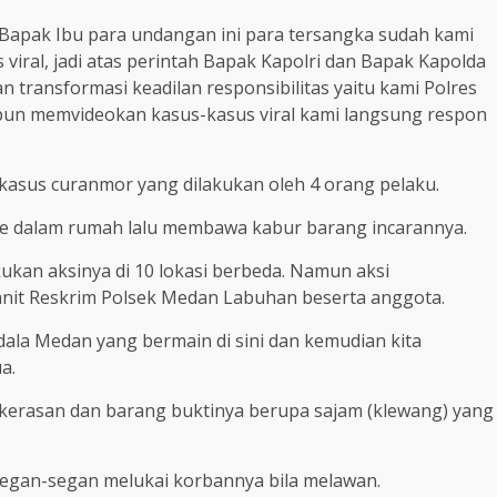
 Bapak Ibu para undangan ini para tersangka sudah kami
viral, jadi atas perintah Bapak Kapolri dan Bapak Kapolda
n transformasi keadilan responsibilitas yaitu kami Polres
un memvideokan kasus-kasus viral kami langsung respon
 kasus curanmor yang dilakukan oleh 4 orang pelaku.
ke dalam rumah lalu membawa kabur barang incarannya.
ukan aksinya di 10 lokasi berbeda. Namun aksi
anit Reskrim Polsek Medan Labuhan beserta anggota.
dala Medan yang bermain di sini dan kemudian kita
a.
kerasan dan barang buktinya berupa sajam (klewang) yang
segan-segan melukai korbannya bila melawan.