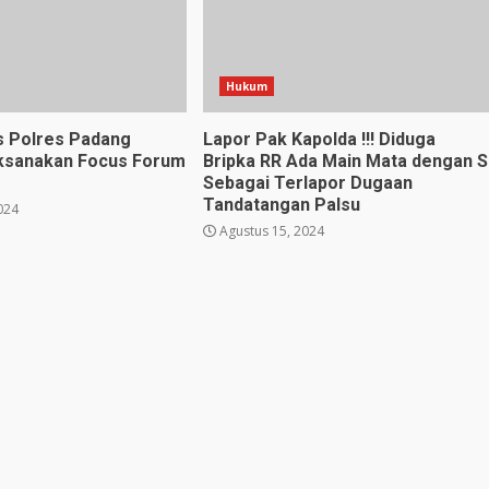
Hukum
s Polres Padang
Lapor Pak Kapolda !!! Diduga
ksanakan Focus Forum
Bripka RR Ada Main Mata dengan S
Sebagai Terlapor Dugaan
Tandatangan Palsu
024
Agustus 15, 2024