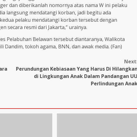
er dan diberikanlah nomornya atas nama W ini pelaku
ia langsung mendatangi korban, jadi begitu ada
kedua pelaku mendatangi korban tersebut dengan
secara resmi dari Jakarta,” urainya.
es Pelabuhan Belawan tersebut diantaranya, Walikota
li Dandim, tokoh agama, BNN, dan awak media. (Fan)
Next
ara
Perundungan Kebiasaan Yang Harus Di Hilangka
di Lingkungan Anak Dalam Pandangan U
Perlindungan Ana