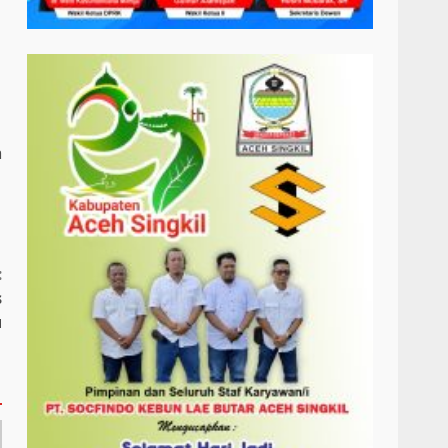
a
:
s
u