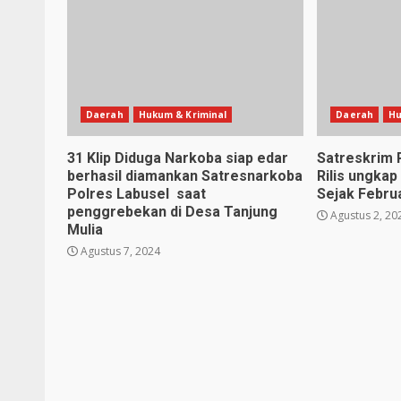
Daerah
Hukum & Kriminal
Daerah
Hu
31 Klip Diduga Narkoba siap edar
Satreskrim 
berhasil diamankan Satresnarkoba
Rilis ungkap
Polres Labusel saat
Sejak Februa
penggrebekan di Desa Tanjung
Agustus 2, 20
Mulia
Agustus 7, 2024