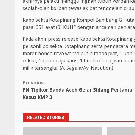
akhirnya pelaku menggulingkan tubuh korban k
seolah-olah korban tewas akibat tenggelam di s
Kapolsekta Kotapinang Kompol Bambang G Hutaba
pasal 351 ayat (3) KUHP dengan ancaman penjara
Pada akhir press release Kapolsekta Kotapinang 
personil polsekta Kotapinang serta pengacara m
motor honda revo warna putih tanpa plat, 1 uni
coklat, 1 buah baju kaos, 1 buah celana jean hit
milik tersangka. (A. Sagala/Ay. Nasution)
Continue
Previous:
PN Tipikor Banda Aceh Gelar Sidang Pertama
Reading
Kasus KMP 3
RELATED STORIES