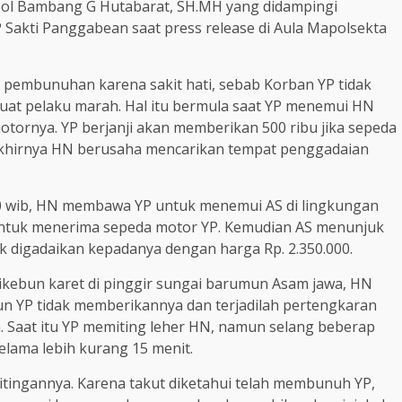
pol Bambang G Hutabarat, SH.MH yang didampingi
 Sakti Panggabean saat press release di Aula Mapolsekta
 pembunuhan karena sakit hati, sebab Korban YP tidak
uat pelaku marah. Hal itu bermula saat YP menemui HN
ornya. YP berjanji akan memberikan 500 ribu jika sepeda
 akhirnya HN berusaha mencarikan tempat penggadaian
.00 wib, HN membawa YP untuk menemui AS di lingkungan
ntuk menerima sepeda motor YP. Kemudian AS menunjuk
 digadaikan kepadanya dengan harga Rp. 2.350.000.
dikebun karet di pinggir sungai barumun Asam jawa, HN
un YP tidak memberikannya dan terjadilah pertengkaran
. Saat itu YP memiting leher HN, namun selang beberap
elama lebih kurang 15 menit.
itingannya. Karena takut diketahui telah membunuh YP,