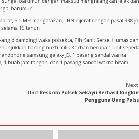
e sungai barumun dengan maksud menghilangkan jejak dan
ungai barumun.
rat, Sh. MH mengatakan, HN dijerat dengan pasal 338 jo
 selama 15 tahun.
yang didampingi waka polsekta, Plh Kanit Serse, Humas dan
enunjukkan barang bukti milik Korban berupa 1 unit seped
t handphone samsung galaxy J3, 1 pasang sandal warna
am, 1 buah jam tangan, dan 1 pasang sandal warna hitam
Next
Unit Reskrim Polsek Sekayu Berhasil Ringku
Pengguna Uang Pals