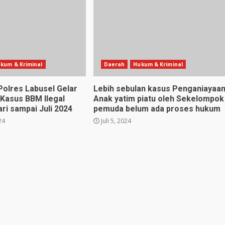
kum & Kriminal
Daerah
Hukum & Kriminal
Polres Labusel Gelar
Lebih sebulan kasus Penganiayaa
 Kasus BBM Ilegal
Anak yatim piatu oleh Sekelompok
ri sampai Juli 2024
pemuda belum ada proses hukum
24
Juli 5, 2024