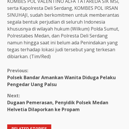
KOMBES POL VALENTINO ALFA TATAREDA SIK MSi,
serta Kapolresta Deli Serdang, KOMBES POL IRSAN
SINUHAJI, sudah berkomitmen untuk memberantas
segala bentuk perjudian di seluruh Indonesia
khususnya di wilayah hukum (Wilkum) Polda Sumut,
Polrestabes Medan, dan Polresta Deli Serdang
namun hingga saat ini belum ada Penindakan yang
tegas terhadap lokasi judi tersebut yang terkesan
dibiarkan. (Tim/Red)
Continue
Previous:
Polsek Bandar Amankan Wanita Diduga Pelaku
Reading
Pengedar Uang Palsu
Next:
Dugaan Pemerasan, Penyidik Polsek Medan
Helvetia Dilaporkan ke Propam
RELATED STORIES