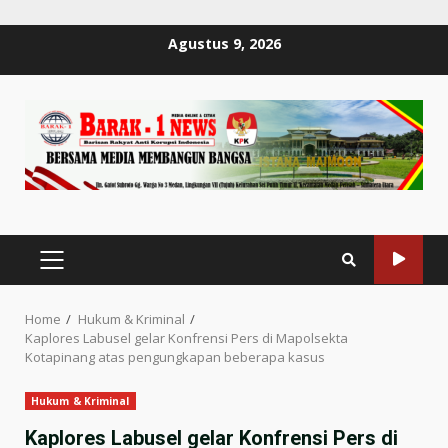
Skip
Agustus 9, 2026
to
content
PRIMARY
MENU
Home
Hukum & Kriminal
Kaplores Labusel gelar Konfrensi Pers di Mapolsekta
Kotapinang atas pengungkapan beberapa kasus
Hukum & Kriminal
Kaplores Labusel gelar Konfrensi Pers di