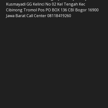
Kusmayadi GG Kelinci No 02 Kel Tengah Kec
Cibinong Tromol Pos PO BOX 136 CBI Bogor 16900
Jawa Barat Call Center 08118419260
LAMAN
home
Kontak Kami
Redaksi
Tentang Kami
Copyright © All rights reserved.
|
DarkNews
by AF
themes.