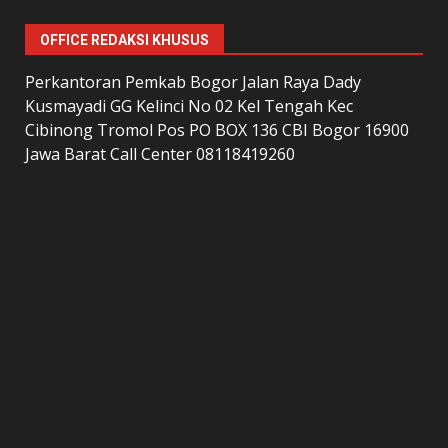
OFFICE REDAKSI KHUSUS
Perkantoran Pemkab Bogor Jalan Raya Dady
Kusmayadi GG Kelinci No 02 Kel Tengah Kec
Cibinong Tromol Pos PO BOX 136 CBI Bogor 16900
Jawa Barat Call Center 08118419260
LAMAN
home
Kontak Kami
Redaksi
Tentang Kami